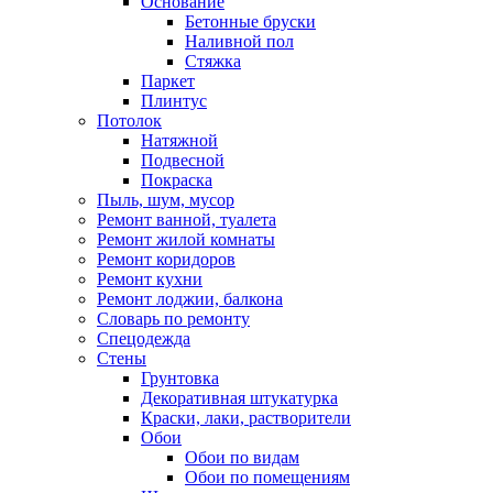
Основание
Бетонные бруски
Наливной пол
Стяжка
Паркет
Плинтус
Потолок
Натяжной
Подвесной
Покраска
Пыль, шум, мусор
Ремонт ванной, туалета
Ремонт жилой комнаты
Ремонт коридоров
Ремонт кухни
Ремонт лоджии, балкона
Словарь по ремонту
Спецодежда
Стены
Грунтовка
Декоративная штукатурка
Краски, лаки, растворители
Обои
Обои по видам
Обои по помещениям