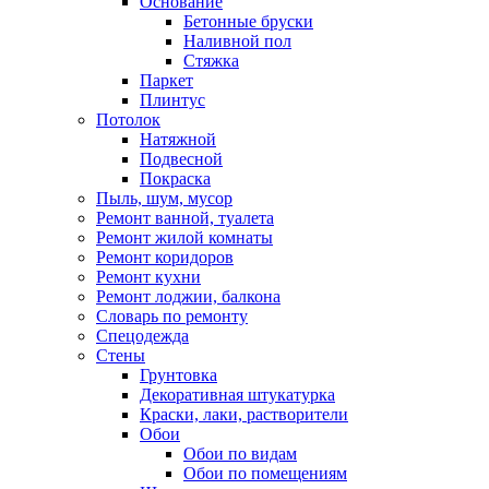
Основание
Бетонные бруски
Наливной пол
Стяжка
Паркет
Плинтус
Потолок
Натяжной
Подвесной
Покраска
Пыль, шум, мусор
Ремонт ванной, туалета
Ремонт жилой комнаты
Ремонт коридоров
Ремонт кухни
Ремонт лоджии, балкона
Словарь по ремонту
Спецодежда
Стены
Грунтовка
Декоративная штукатурка
Краски, лаки, растворители
Обои
Обои по видам
Обои по помещениям