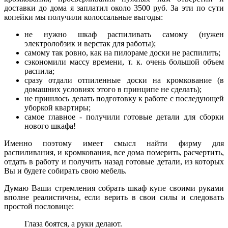
доставки до дома я заплатил около 3500 руб. За эти по сути
копейки мы получили колоссальные выгоды:
не нужно шкаф распиливать самому (нужен
электролобзик и верстак для работы);
самому так ровно, как на пилораме доски не распилить;
сэкономили массу времени, т. к. очень большой объем
распила;
сразу отдали отпиленные доски на кромкование (в
домашних условиях этого в принципе не сделать);
не пришлось делать подготовку к работе с последующей
уборкой квартиры;
самое главное - получили готовые детали для сборки
нового шкафа!
Именно поэтому имеет смысл найти фирму для
распиливания, и кромкования, все дома померить, расчертить,
отдать в работу и получить назад готовые детали, из которых
Вы и будете собирать свою мебель.
Думаю Ваши стремления собрать шкаф купе своими руками
вполне реалистичны, если верить в свои силы и следовать
простой пословице:
Глаза боятся, а руки делают.