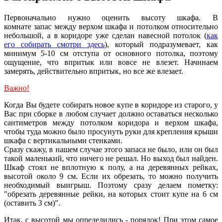
Первоначально нужно оценить высоту шкафа. В
комнате запас между верхом шкафа и потолком относительно
небольшой, а в коридоре уже сделан навесной потолок (
как
его собирать смотри здесь
), который подразумевает, как
минимум 5-10 см отступа от основного потолка, поэтому
ощущение, что впритык или вовсе не влезет. Начинаем
замерять, действительно впритык, но все же влезает.
Важно!
Когда Вы будете собирать новое купе в коридоре из старого, у
Вас при сборке в любом случает должно оставаться несколько
сантиметров между потолком коридора и верхом шкафа,
чтобы туда можно было просунуть руки для крепления крыши
шкафа с вертикальными стенками.
Сразу скажу, в нашем случае этого запаса не было, или он был
такой маленький, что ничего не решал. Но выход был найден.
Шкаф стоял не вплотную к полу, а на деревянных рейках,
высотой около 9 см. Если их обрезать, то можно получить
необходимый выигрыш. Поэтому сразу делаем пометку:
"обрезать деревянные рейки, на которых стоит купе на 6 см
(оставить 3 см)".
Итак, с высотой мы определились - порядок! При этом самое