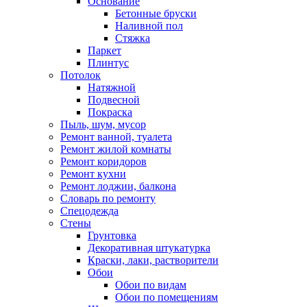
Основание
Бетонные бруски
Наливной пол
Стяжка
Паркет
Плинтус
Потолок
Натяжной
Подвесной
Покраска
Пыль, шум, мусор
Ремонт ванной, туалета
Ремонт жилой комнаты
Ремонт коридоров
Ремонт кухни
Ремонт лоджии, балкона
Словарь по ремонту
Спецодежда
Стены
Грунтовка
Декоративная штукатурка
Краски, лаки, растворители
Обои
Обои по видам
Обои по помещениям