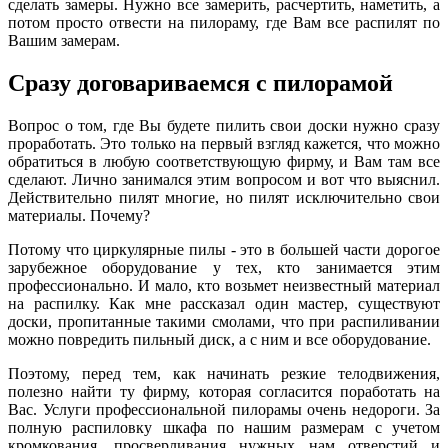
сделать замеры. Нужно все замерить, расчертить, наметить, а
потом просто отвести на пилораму, где Вам все распилят по
Вашим замерам.
Сразу договариваемся с пилорамой
Вопрос о том, где Вы будете пилить свои доски нужно сразу
проработать. Это только на первый взгляд кажется, что можно
обратиться в любую соответствующую фирму, и Вам там все
сделают. Лично занимался этим вопросом и вот что выяснил.
Действительно пилят многие, но пилят исключительно свои
материалы. Почему?
Потому что циркулярные пилы - это в большей части дорогое
зарубежное оборудование у тех, кто занимается этим
профессионально. И мало, кто возьмет неизвестный материал
на распилку. Как мне рассказал один мастер, существуют
доски, пропитанные такими смолами, что при распиливании
можно повредить пильный диск, а с ним и все оборудование.
Поэтому, перед тем, как начинать резкие телодвижения,
полезно найти ту фирму, которая согласится поработать на
Вас. Услуги профессиональной пилорамы очень недороги. За
полную распиловку шкафа по нашим размерам с учетом
кромкования, просверливания нужных нам отверстий и