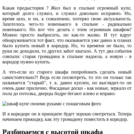
Какая предыстория ? Жил был в спальне огромный купе,
который долго служил, и служил довольно исправно. Но,
время шло, и он, к сожалению, потерял свою актуальность.
Захотелось чего-то новенького в спальне - радикально
новенького. Но вот что делать с этим огромным шкафом?
Можно просто выбросить, но как-то жалко. И тут вдруг
обнаруживается тот факт, что оказывается уже давно в планах
было купить новый в коридор. Но, то времени не было, то
руки не доходили, то других забот хватало. А тут два события
совпали: старая громадина в спальне надоела, а новую - в
коридор нужно купить.
А что-если из старого шкафа попробовать сделать новый
самостоятельно?! Ведь если посмотреть, то это он только так
называется "старый", т. к. давно куплен, но выглядит-то он
очень даже прилично. Фасадные доски - как новые, зеркало от
пола до потолка, дверцы бодро бегают влево и вправо:
И в коридоре он в принципе будет хорошо смотреться. Теперь
начинаем прикидку, как эту громадину поместить в коридор.
Разбираемся с высотой шкафа