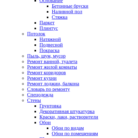
Основание
Бетонные бруски
Наливной пол
Стяжка
Паркет
Плинтус
Потолок
Натяжной
Подвесной
Покраска
Пыль, шум, мусор
Ремонт ванной, туалета
Ремонт жилой комнаты
Ремонт коридоров
Ремонт кухни
Ремонт лоджии, балкона
Словарь по ремонту
Спецодежда
Стены
Грунтовка
Декоративная штукатурка
Краски, лаки, растворители
Обои
Обои по видам
Обои по помещениям