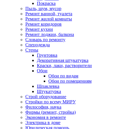
Покраска
Пыль, шум, мусор
Ремонт ванной, туалета
Ремонт жилой комнаты
Ремонт коридоров
Ремонт кухни
Ремонт лоджии, балкона
Словарь по ремонту
Спецодежда
Стены
Грунтовка
Декоративная штукатурка
Краски, лаки, растворители
Обои
Обои по видам
Обои по помещениям
Шпаклевка
Штукатурка
Строй оборудование
Стройки по всему МИРУ
Философия, наука
Фирмы (ремонт, стройка)
Экономия в ремонте
Электрика в доме
Юридическая помощь