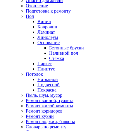
Опасно для жизни
Отопление
Подготовка к ремонту
Пол
Винил
Ковролин
Ламинат
Линолеум
Основание
Бетонные бруски
Наливной пол
Стяжка
Паркет
Плинтус
Потолок
Натяжной
Подвесной
Покраска
Пыль, шум, мусор
Ремонт ванной, туалета
Ремонт жилой комнаты
Ремонт коридоров
Ремонт кухни
Ремонт лоджии, балкона
Словарь по ремонту