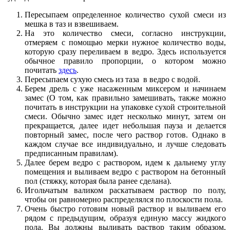
Пересыпаем определенное количество сухой смеси из
мешка в таз и взвешиваем.
На это количество смеси, согласно инструкции,
отмеряем с помощью мерки нужное количество воды,
которую сразу переливаем в ведро. Здесь используется
обычное правило пропорции, о котором можно
почитать
здесь
.
Пересыпаем сухую смесь из таза в ведро с водой.
Берем дрель с уже насаженным миксером и начинаем
замес (О том, как правильно замешивать, также можно
почитать в инструкции на упаковке сухой строительной
смеси. Обычно замес идет несколько минут, затем он
прекращается, далее идет небольшая пауза и делается
повторный замес, после чего раствор готов. Однако в
каждом случае все индивидуально, и лучше следовать
предписанным правилам).
Далее берем ведро с раствором, идем к дальнему углу
помещения и выливаем ведро с раствором на бетонный
пол (стяжку, которая была ранее сделана).
Игольчатым валиком раскатываем раствор по полу,
чтобы он равномерно распределялся по плоскости пола.
Очень быстро готовим новый раствор и выливаем его
рядом с предыдущим, образуя единую массу жидкого
пола. Вы должны выливать раствор таким образом,