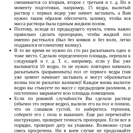
смешивается со вторым, второе с третьим и т. д. Но к
моменту подготовки, например, 15 ведра, вылитый
раствор с первых ведер уже начнет застывать, а Вам
нужно таким образом обеспечить заливку, чтобы вся
масса раствора была единым жидким полом.
Поэтому, исходя из предыдущего пункта, очень важно
правильно сделать пропорцию, чтобы жидкий пол
именно растекался (был без комков и без волн, легко
поддавался игольчатому валику).
В то же время не нужно по сто раз раскатывать одно и
тоже место. Сделали определенную площадь, перешли к
следующей и т. д. Т. е., например, если у Вас уже
выливается 10 ведро, то не нужно повторно начинать
раскатывать (разравнивать) пол от первого ведра (там
уже цемент начинает застывать и могут образоваться
волны после раскатки валиком)! Каждое вновь вылитое
ведро вы стыкуете по массе с предыдущим разливом, и
постепенно закрываете всю площадь помещения.
Если по роковой случайности Вы сделали раствор
(обычно это первое ведро), вылили его на пол и поняли,
что он слишком густой, то наберитесь терпения,
соберите его с пола и выкиньте. Еще раз перечитайте
инструкцию, проверьте точность пропорции. Если все в
порядке, проверьте дату на упаковке. Возможно сухая
смесь просрочена. Ни в коем случае не продолжайте