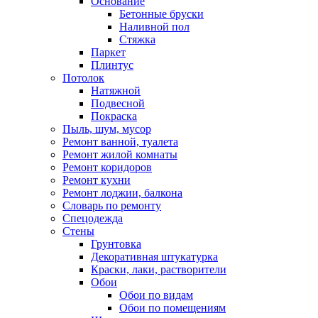
Основание
Бетонные бруски
Наливной пол
Стяжка
Паркет
Плинтус
Потолок
Натяжной
Подвесной
Покраска
Пыль, шум, мусор
Ремонт ванной, туалета
Ремонт жилой комнаты
Ремонт коридоров
Ремонт кухни
Ремонт лоджии, балкона
Словарь по ремонту
Спецодежда
Стены
Грунтовка
Декоративная штукатурка
Краски, лаки, растворители
Обои
Обои по видам
Обои по помещениям