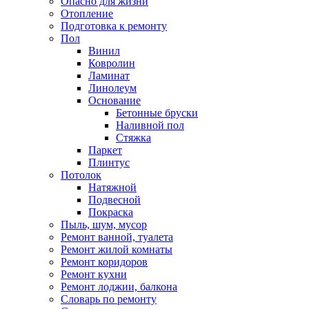
Опасно для жизни
Отопление
Подготовка к ремонту
Пол
Винил
Ковролин
Ламинат
Линолеум
Основание
Бетонные бруски
Наливной пол
Стяжка
Паркет
Плинтус
Потолок
Натяжной
Подвесной
Покраска
Пыль, шум, мусор
Ремонт ванной, туалета
Ремонт жилой комнаты
Ремонт коридоров
Ремонт кухни
Ремонт лоджии, балкона
Словарь по ремонту