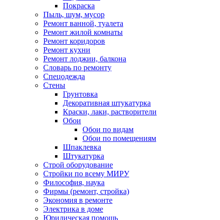
Покраска
Пыль, шум, мусор
Ремонт ванной, туалета
Ремонт жилой комнаты
Ремонт коридоров
Ремонт кухни
Ремонт лоджии, балкона
Словарь по ремонту
Спецодежда
Стены
Грунтовка
Декоративная штукатурка
Краски, лаки, растворители
Обои
Обои по видам
Обои по помещениям
Шпаклевка
Штукатурка
Строй оборудование
Стройки по всему МИРУ
Философия, наука
Фирмы (ремонт, стройка)
Экономия в ремонте
Электрика в доме
Юридическая помощь