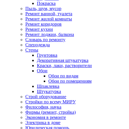
Покраска
Пыль, шум, мусор
Ремонт ванной, туалета
Ремонт жилой комнаты
Ремонт коридоров
Ремонт кухни
Ремонт лоджии, балкона
Словарь по ремонту
Спецодежда
Стены
Грунтовка
Декоративная штукатурка
Краски, лаки, растворители
Обои
Обои по видам
Обои по помещениям
Шпаклевка
Штукатурка
Строй оборудование
Стройки по всему МИРУ
Философия, наука
Фирмы (ремонт, стройка)
Экономия в ремонте
Электрика в доме
Юридическая помощь