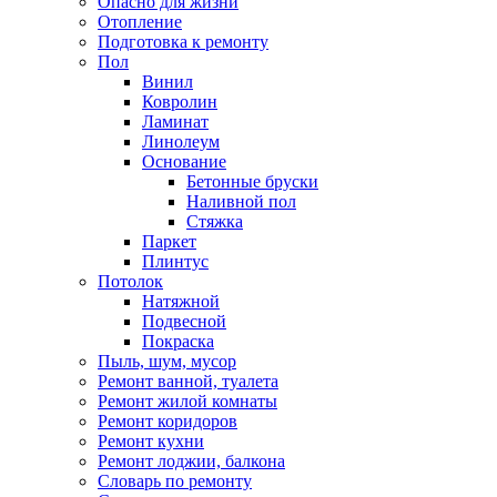
Опасно для жизни
Отопление
Подготовка к ремонту
Пол
Винил
Ковролин
Ламинат
Линолеум
Основание
Бетонные бруски
Наливной пол
Стяжка
Паркет
Плинтус
Потолок
Натяжной
Подвесной
Покраска
Пыль, шум, мусор
Ремонт ванной, туалета
Ремонт жилой комнаты
Ремонт коридоров
Ремонт кухни
Ремонт лоджии, балкона
Словарь по ремонту