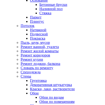
Основание
Бетонные бруски
Наливной пол
Стяжка
Паркет
Плинтус
Потолок
Натяжной
Подвесной
Покраска
Пыль, шум, мусор
Ремонт ванной, туалета
Ремонт жилой комнаты
Ремонт коридоров
Ремонт кухни
Ремонт лоджии, балкона
Словарь по ремонту
Спецодежда
Стены
Грунтовка
Декоративная штукатурка
Краски, лаки, растворители
Обои
Обои по видам
Обои по помещениям