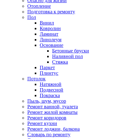
Опасно для жизни
Отопление
Подготовка к ремонту
Пол
Винил
Ковролин
Ламинат
Линолеум
Основание
Бетонные бруски
Наливной пол
Стяжка
Паркет
Плинтус
Потолок
Натяжной
Подвесной
Покраска
Пыль, шум, мусор
Ремонт ванной, туалета
Ремонт жилой комнаты
Ремонт коридоров
Ремонт кухни
Ремонт лоджии, балкона
Словарь по ремонту