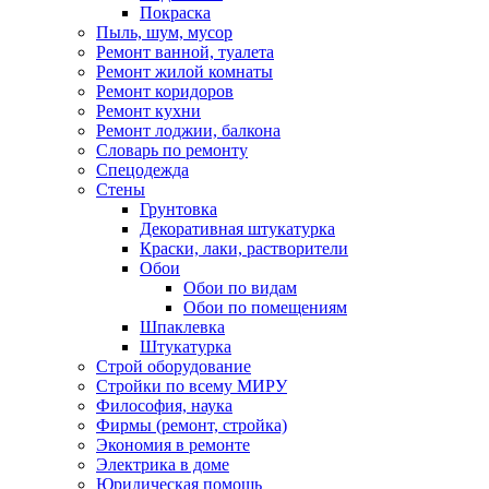
Покраска
Пыль, шум, мусор
Ремонт ванной, туалета
Ремонт жилой комнаты
Ремонт коридоров
Ремонт кухни
Ремонт лоджии, балкона
Словарь по ремонту
Спецодежда
Стены
Грунтовка
Декоративная штукатурка
Краски, лаки, растворители
Обои
Обои по видам
Обои по помещениям
Шпаклевка
Штукатурка
Строй оборудование
Стройки по всему МИРУ
Философия, наука
Фирмы (ремонт, стройка)
Экономия в ремонте
Электрика в доме
Юридическая помощь