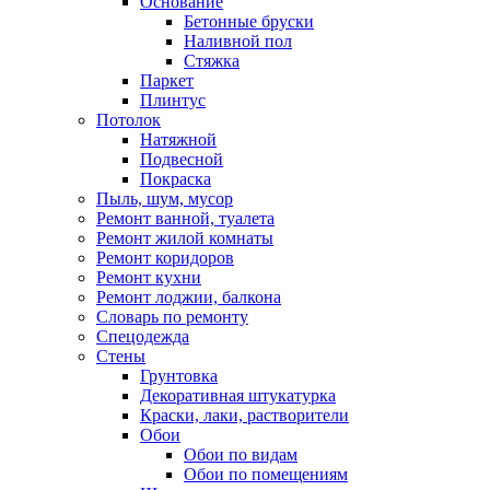
Основание
Бетонные бруски
Наливной пол
Стяжка
Паркет
Плинтус
Потолок
Натяжной
Подвесной
Покраска
Пыль, шум, мусор
Ремонт ванной, туалета
Ремонт жилой комнаты
Ремонт коридоров
Ремонт кухни
Ремонт лоджии, балкона
Словарь по ремонту
Спецодежда
Стены
Грунтовка
Декоративная штукатурка
Краски, лаки, растворители
Обои
Обои по видам
Обои по помещениям