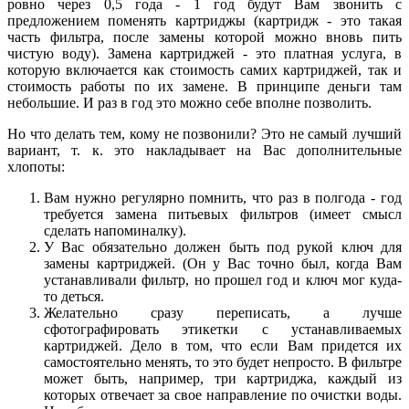
ровно через 0,5 года - 1 год будут Вам звонить с
предложением поменять картриджы (картридж - это такая
часть фильтра, после замены которой можно вновь пить
чистую воду). Замена картриджей - это платная услуга, в
которую включается как стоимость самих картриджей, так и
стоимость работы по их замене. В принципе деньги там
небольшие. И раз в год это можно себе вполне позволить.
Но что делать тем, кому не позвонили? Это не самый лучший
вариант, т. к. это накладывает на Вас дополнительные
хлопоты:
Вам нужно регулярно помнить, что раз в полгода - год
требуется замена питьевых фильтров (имеет смысл
сделать напоминалку).
У Вас обязательно должен быть под рукой ключ для
замены картриджей. (Он у Вас точно был, когда Вам
устанавливали фильтр, но прошел год и ключ мог куда-
то деться.
Желательно сразу переписать, а лучше
сфотографировать этикетки с устанавливаемых
картриджей. Дело в том, что если Вам придется их
самостоятельно менять, то это будет непросто. В фильтре
может быть, например, три картриджа, каждый из
которых отвечает за свое направление по очистки воды.