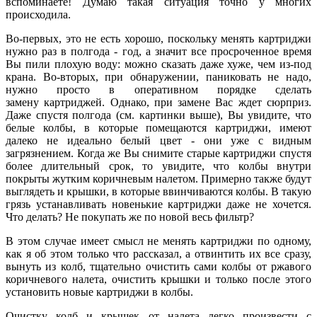
вспоминаете! Думаю такая ситуация точно у многих
происходила.
Во-первых, это не есть хорошо, поскольку менять картриджи
нужно раз в полгода - год, а значит все просроченное время
Вы пили плохую воду: можно сказать даже хуже, чем из-под
крана. Во-вторых, при обнаружении, паниковать не надо,
нужно просто в оперативном порядке сделать
замену картриджей. Однако, при замене Вас ждет сюрприз.
Даже спустя полгода (см. картинки выше), Вы увидите, что
белые колбы, в которые помещаются картриджи, имеют
далеко не идеально белый цвет - они уже с видным
загрязнением. Когда же Вы снимите старые картриджи спустя
более длительный срок, то увидите, что колбы внутри
покрыты жутким коричневым налетом. Примерно также будут
выглядеть и крышки, в которые ввинчиваются колбы. В такую
грязь устанавливать новенькие картриджи даже не хочется.
Что делать? Не покупать же по новой весь фильтр?
В этом случае имеет смысл не менять картриджи по одному,
как я об этом только что рассказал, а отвинтить их все сразу,
вынуть из колб, тщательно очистить сами колбы от ржавого
коричневого налета, очистить крышки и только после этого
установить новые картриджи в колбы.
Очистку колб и крышек от налета легко произвести с