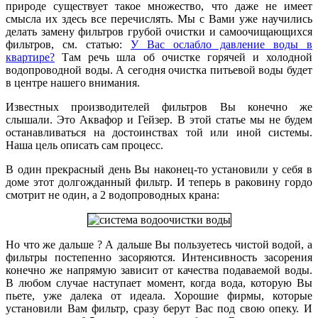
природе существует такое множество, что даже не имеет
смысла их здесь все перечислять. Мы с Вами уже научились
делать замену фильтров грубой очистки и самоочищающихся
фильтров, см. статью:
У Вас ослабло давление воды в
квартире?
Там речь шла об очистке горячей и холодной
водопроводной воды. А сегодня очистка питьевой воды будет
в центре нашего внимания.
Известных производителей фильтров Вы конечно же
слышали. Это Аквафор и Гейзер. В этой статье мы не будем
останавливаться на достоинствах той или иной системы.
Наша цель описать сам процесс.
В один прекрасный день Вы наконец-то установили у себя в
доме этот долгожданный фильтр. И теперь в раковину гордо
смотрит не один, а 2 водопроводных крана:
Но что же дальше ? А дальше Вы пользуетесь чистой водой, а
фильтры постепенно засоряются. Интенсивность засорения
конечно же напрямую зависит от качества подаваемой воды.
В любом случае наступает момент, когда вода, которую Вы
пьете, уже далека от идеала. Хорошие фирмы, которые
установили Вам фильтр, сразу берут Вас под свою опеку. И