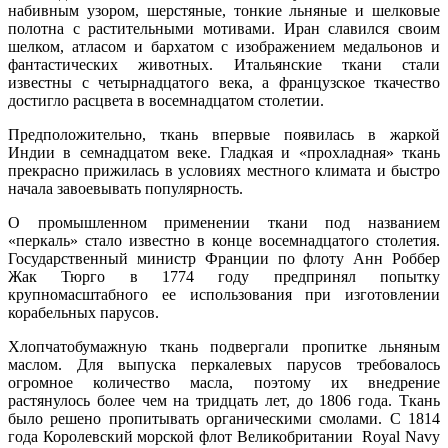
набивным узором, шерстяные, тонкие льняные и шелковые
полотна с растительными мотивами. Иран славился своим
шелком, атласом и бархатом с изображением медальонов и
фантастических животных. Итальянские ткани стали
известны с четырнадцатого века, а французское ткачество
достигло расцвета в восемнадцатом столетии.
Предположительно, ткань впервые появилась в жаркой
Индии в семнадцатом веке. Гладкая и «прохладная» ткань
прекрасно прижилась в условиях местного климата и быстро
начала завоевывать популярность.
О промышленном применении ткани под названием
«перкаль» стало известно в конце восемнадцатого столетия.
Государственный министр Франции по флоту Анн Роббер
Жак Тюрго в 1774 году предпринял попытку
крупномасштабного ее использования при изготовлении
корабельных парусов.
Хлопчатобумажную ткань подвергали пропитке льняным
маслом. Для выпуска перкалевых парусов требовалось
огромное количество масла, поэтому их внедрение
растянулось более чем на тридцать лет, до 1806 года. Ткань
было решено пропитывать органическими смолами. С 1814
года Королевский морской флот Великобритании Royal Navy