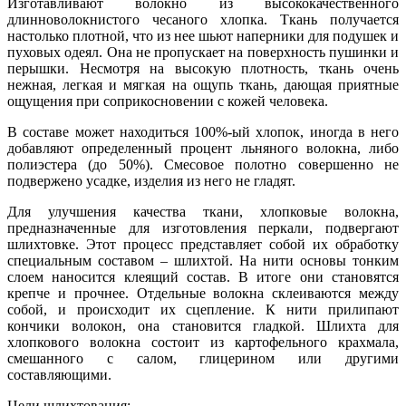
Изготавливают волокно из высококачественного
длинноволокнистого чесаного хлопка. Ткань получается
настолько плотной, что из нее шьют наперники для подушек и
пуховых одеял. Она не пропускает на поверхность пушинки и
перышки. Несмотря на высокую плотность, ткань очень
нежная, легкая и мягкая на ощупь ткань, дающая приятные
ощущения при соприкосновении с кожей человека.
В составе может находиться 100%-ый хлопок, иногда в него
добавляют определенный процент льняного волокна, либо
полиэстера (до 50%). Смесовое полотно совершенно не
подвержено усадке, изделия из него не гладят.
Для улучшения качества ткани, хлопковые волокна,
предназначенные для изготовления перкали, подвергают
шлихтовке. Этот процесс представляет собой их обработку
специальным составом – шлихтой. На нити основы тонким
слоем наносится клеящий состав. В итоге они становятся
крепче и прочнее. Отдельные волокна склеиваются между
собой, и происходит их сцепление. К нити прилипают
кончики волокон, она становится гладкой. Шлихта для
хлопкового волокна состоит из картофельного крахмала,
смешанного с салом, глицерином или другими
составляющими.
Цели шлихтования: