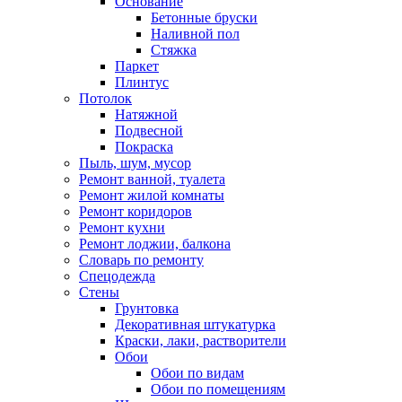
Основание
Бетонные бруски
Наливной пол
Стяжка
Паркет
Плинтус
Потолок
Натяжной
Подвесной
Покраска
Пыль, шум, мусор
Ремонт ванной, туалета
Ремонт жилой комнаты
Ремонт коридоров
Ремонт кухни
Ремонт лоджии, балкона
Словарь по ремонту
Спецодежда
Стены
Грунтовка
Декоративная штукатурка
Краски, лаки, растворители
Обои
Обои по видам
Обои по помещениям