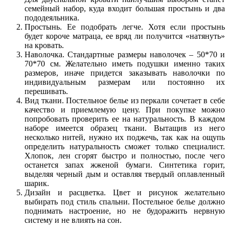
семейный набор, куда входит большая простынь и два
пододеяльника.
Простынь. Ее подобрать легче. Хотя если простынь
будет короче матраца, ее вряд ли получится «натянуть»
на кровать.
Наволочка. Стандартные размеры наволочек – 50*70 и
70*70 см. Желательно иметь подушки именно таких
размеров, иначе придется заказывать наволочки по
индивидуальным размерам или постоянно их
перешивать.
Вид ткани. Постельное белье из перкали сочетает в себе
качество и приемлемую цену. При покупке можно
попробовать проверить ее на натуральность. В каждом
наборе имеется образец ткани. Вытащив из него
несколько нитей, нужно их поджечь, так как на ощупь
определить натуральность сможет только специалист.
Хлопок, лен сгорят быстро и полностью, после чего
останется запах жженой бумаги. Синтетика горит,
выделяя черный дым и оставляя твердый оплавленный
шарик.
Дизайн и расцветка. Цвет и рисунок желательно
выбирать под стиль спальни. Постельное белье должно
поднимать настроение, но не будоражить нервную
систему и не влиять на сон.