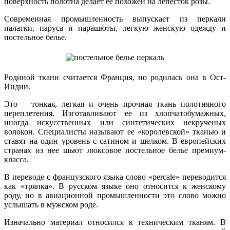
поверхность полотна делает ее похожей на лепесток розы.
Современная промышленность выпускает из перкали
палатки, паруса и парашюты, легкую женскую одежду и
постельное белье.
Родиной ткани считается Франция, но родилась она в Ост-
Индии.
Это – тонкая, легкая и очень прочная ткань полотняного
переплетения. Изготавливают ее из хлопчатобумажных,
иногда искусственных или синтетических некрученых
волокон. Специалисты называют ее «королевской» тканью и
ставят на один уровень с сатином и шелком. В европейских
странах из нее шьют люксовое постельное белье премиум-
класса.
В переводе с французского языка слово «percale» переводится
как «тряпка». В русском языке оно относится к женскому
роду, но в авиационной промышленности это слово можно
услышать в мужском роде.
Изначально материал относился к техническим тканям. В