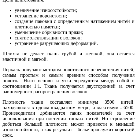
увеличение износостойкости;
устранение ворсистости;
создание паковки с определенным натяжением нитей и
плотностью намотки;
уменьшение обрывности пряжи;
снятие электризации с волокон;
устранение разрушающих деформаций.
Шлихта не делает ткань грубой и жесткой, она остается
эластичной и мягкой.
Перкаль получают методом полотняного переплетения нитей,
самым простым и самым древним способом получения
полотна. Нити основы и утка чередуются между собой в
соотношении 1:1. Ткань получается двусторонней за счет
равномерного распространения волокон.
Плотность ткани составляет минимум 3500 нитей,
находящихся в одном квадратном метре, и максимум - 6500.
Производители добиваются таких показателей за счет
использования при плетении тонких нитей. Но стремление
добиться большей плотности может привести к меньшей
износостойкости, а как результат – белье прослужит короткий
срок.