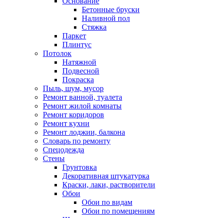
Основание
Бетонные бруски
Наливной пол
Стяжка
Паркет
Плинтус
Потолок
Натяжной
Подвесной
Покраска
Пыль, шум, мусор
Ремонт ванной, туалета
Ремонт жилой комнаты
Ремонт коридоров
Ремонт кухни
Ремонт лоджии, балкона
Словарь по ремонту
Спецодежда
Стены
Грунтовка
Декоративная штукатурка
Краски, лаки, растворители
Обои
Обои по видам
Обои по помещениям