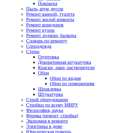
Покраска
Пыль, шум, мусор
Ремонт ванной, туалета
Ремонт жилой комнаты
Ремонт коридоров
Ремонт кухни
Ремонт лоджии, балкона
Словарь по ремонту
Спецодежда
Стены
Грунтовка
Декоративная штукатурка
Краски, лаки, растворители
Обои
Обои по видам
Обои по помещениям
Шпаклевка
Штукатурка
Строй оборудование
Стройки по всему МИРУ
Философия, наука
Фирмы (ремонт, стройка)
Экономия в ремонте
Электрика в доме
Юридическая помощь