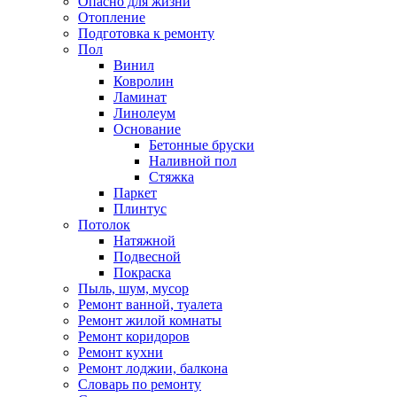
Опасно для жизни
Отопление
Подготовка к ремонту
Пол
Винил
Ковролин
Ламинат
Линолеум
Основание
Бетонные бруски
Наливной пол
Стяжка
Паркет
Плинтус
Потолок
Натяжной
Подвесной
Покраска
Пыль, шум, мусор
Ремонт ванной, туалета
Ремонт жилой комнаты
Ремонт коридоров
Ремонт кухни
Ремонт лоджии, балкона
Словарь по ремонту