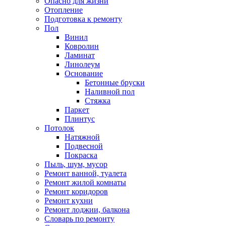
Опасно для жизни
Отопление
Подготовка к ремонту
Пол
Винил
Ковролин
Ламинат
Линолеум
Основание
Бетонные бруски
Наливной пол
Стяжка
Паркет
Плинтус
Потолок
Натяжной
Подвесной
Покраска
Пыль, шум, мусор
Ремонт ванной, туалета
Ремонт жилой комнаты
Ремонт коридоров
Ремонт кухни
Ремонт лоджии, балкона
Словарь по ремонту