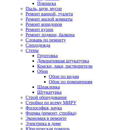
Покраска
Пыль, шум, мусор
Ремонт ванной, туалета
Ремонт жилой комнаты
Ремонт коридоров
Ремонт кухни
Ремонт лоджии, балкона
Словарь по ремонту
Спецодежда
Стены
Грунтовка
Декоративная штукатурка
Краски, лаки, растворители
Обои
Обои по видам
Обои по помещениям
Шпаклевка
Штукатурка
Строй оборудование
Стройки по всему МИРУ
Философия, наука
Фирмы (ремонт, стройка)
Экономия в ремонте
Электрика в доме
Юридическая помощь