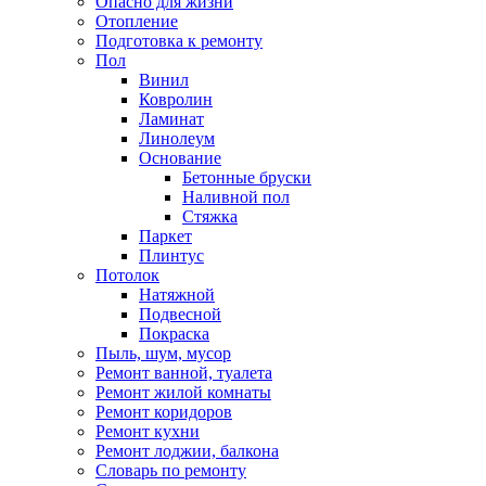
Опасно для жизни
Отопление
Подготовка к ремонту
Пол
Винил
Ковролин
Ламинат
Линолеум
Основание
Бетонные бруски
Наливной пол
Стяжка
Паркет
Плинтус
Потолок
Натяжной
Подвесной
Покраска
Пыль, шум, мусор
Ремонт ванной, туалета
Ремонт жилой комнаты
Ремонт коридоров
Ремонт кухни
Ремонт лоджии, балкона
Словарь по ремонту