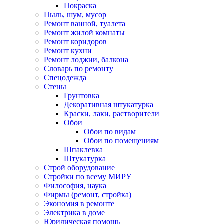
Покраска
Пыль, шум, мусор
Ремонт ванной, туалета
Ремонт жилой комнаты
Ремонт коридоров
Ремонт кухни
Ремонт лоджии, балкона
Словарь по ремонту
Спецодежда
Стены
Грунтовка
Декоративная штукатурка
Краски, лаки, растворители
Обои
Обои по видам
Обои по помещениям
Шпаклевка
Штукатурка
Строй оборудование
Стройки по всему МИРУ
Философия, наука
Фирмы (ремонт, стройка)
Экономия в ремонте
Электрика в доме
Юридическая помощь