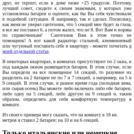
друг, не терпит, если в доме ниже +25 градусов. Поэтому,
лучший совет, сходите к своим знакомым, у которых уже
установлены батареи и оцените, как бы Вы себя чувствовали
в подобной ситуации. Я например, так и сделал. Поскольку,
как меня не уверял сантехник, что 5 секций мне будет за глаза,
я все же поставил 6, а потом жалел, что не 8. Вот Вам и нормы
по справочникам! Сантехник Вам в этом точно не
помощник! А вот какой радиатор: стальной, алюминиевый
или чугунный поставить себе в квартиру - можете почитать
в
моей отдельной статье
.
В некоторых квартирах, в комнатах присутствуют по 2 окна, и
под каждым окном размещается батарея. В этом случае, если
Вы определи на все помещение 14 секций, то разумнее их
разделить на 2 батареи не по 7 и 7 секций, а например, на 5 и
9 секций. В этом случае, в разное время года (холодная зима,
или сырая осень) Вы можете либо включать либо обе батареи,
либо одну на 5 секций, либо другую на 9 секций и, таким
образом, определять для себя комфортную температуру в
комнате.
Из своего примера могу сказать, что на комнату в 18 кв.
метров я ставил 2 батареи: на 10 и на 6 секций.
Только итальянские или немецкие