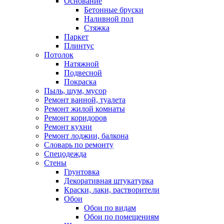
Основание
Бетонные бруски
Наливной пол
Стяжка
Паркет
Плинтус
Потолок
Натяжной
Подвесной
Покраска
Пыль, шум, мусор
Ремонт ванной, туалета
Ремонт жилой комнаты
Ремонт коридоров
Ремонт кухни
Ремонт лоджии, балкона
Словарь по ремонту
Спецодежда
Стены
Грунтовка
Декоративная штукатурка
Краски, лаки, растворители
Обои
Обои по видам
Обои по помещениям