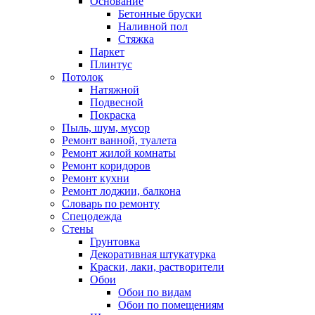
Основание
Бетонные бруски
Наливной пол
Стяжка
Паркет
Плинтус
Потолок
Натяжной
Подвесной
Покраска
Пыль, шум, мусор
Ремонт ванной, туалета
Ремонт жилой комнаты
Ремонт коридоров
Ремонт кухни
Ремонт лоджии, балкона
Словарь по ремонту
Спецодежда
Стены
Грунтовка
Декоративная штукатурка
Краски, лаки, растворители
Обои
Обои по видам
Обои по помещениям