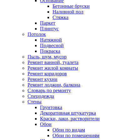
Основание
Бетонные бруски
Наливной пол
Стяжка
Паркет
Плинтус
Потолок
Натяжной
Подвесной
Покраска
Пыль, шум, мусор
Ремонт ванной, туалета
Ремонт жилой комнаты
Ремонт коридоров
Ремонт кухни
Ремонт лоджии, балкона
Словарь по ремонту
Спецодежда
Стены
Грунтовка
Декоративная штукатурка
Краски, лаки, растворители
Обои
Обои по видам
Обои по помещениям