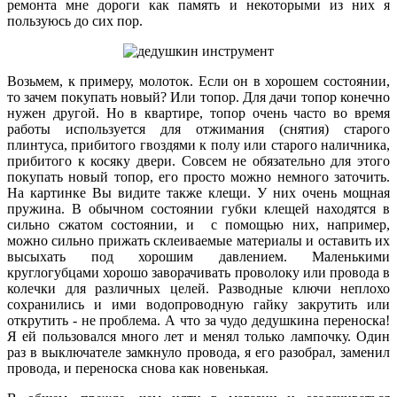
ремонта мне дороги как память и некоторыми из них я
пользуюсь до сих пор.
Возьмем, к примеру, молоток. Если он в хорошем состоянии,
то зачем покупать новый? Или топор. Для дачи топор конечно
нужен другой. Но в квартире, топор очень часто во время
работы используется для отжимания (снятия) старого
плинтуса, прибитого гвоздями к полу или старого наличника,
прибитого к косяку двери. Совсем не обязательно для этого
покупать новый топор, его просто можно немного заточить.
На картинке Вы видите также клещи. У них очень мощная
пружина. В обычном состоянии губки клещей находятся в
сильно сжатом состоянии, и с помощью них, например,
можно сильно прижать склеиваемые материалы и оставить их
высыхать под хорошим давлением. Маленькими
круглогубцами хорошо заворачивать проволоку или провода в
колечки для различных целей. Разводные ключи неплохо
сохранились и ими водопроводную гайку закрутить или
открутить - не проблема. А что за чудо дедушкина переноска!
Я ей пользовался много лет и менял только лампочку. Один
раз в выключателе замкнуло провода, я его разобрал, заменил
провода, и переноска снова как новенькая.