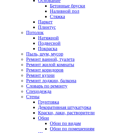
Основание
Бетонные бруски
Наливной пол
Стяжка
Паркет
Плинтус
Потолок
Натяжной
Подвесной
Покраска
Пыль, шум, мусор
Ремонт ванной, туалета
Ремонт жилой комнаты
Ремонт коридоров
Ремонт кухни
Ремонт лоджии, балкона
Словарь по ремонту
Спецодежда
Стены
Грунтовка
Декоративная штукатурка
Краски, лаки, растворители
Обои
Обои по видам
Обои по помещениям