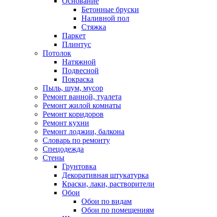
Основание
Бетонные бруски
Наливной пол
Стяжка
Паркет
Плинтус
Потолок
Натяжной
Подвесной
Покраска
Пыль, шум, мусор
Ремонт ванной, туалета
Ремонт жилой комнаты
Ремонт коридоров
Ремонт кухни
Ремонт лоджии, балкона
Словарь по ремонту
Спецодежда
Стены
Грунтовка
Декоративная штукатурка
Краски, лаки, растворители
Обои
Обои по видам
Обои по помещениям