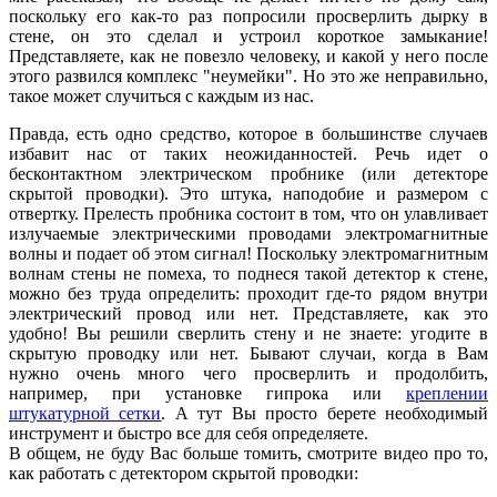
поскольку его как-то раз попросили просверлить дырку в
стене, он это сделал и устроил короткое замыкание!
Представляете, как не повезло человеку, и какой у него после
этого развился комплекс "неумейки". Но это же неправильно,
такое может случиться с каждым из нас.
Правда, есть одно средство, которое в большинстве случаев
избавит нас от таких неожиданностей. Речь идет о
бесконтактном электрическом пробнике (или детекторе
скрытой проводки). Это штука, наподобие и размером с
отвертку. Прелесть пробника состоит в том, что он улавливает
излучаемые электрическими проводами электромагнитные
волны и подает об этом сигнал! Поскольку электромагнитным
волнам стены не помеха, то поднеся такой детектор к стене,
можно без труда определить: проходит где-то рядом внутри
электрический провод или нет. Представляете, как это
удобно! Вы решили сверлить стену и не знаете: угодите в
скрытую проводку или нет. Бывают случаи, когда в Вам
нужно очень много чего просверлить и продолбить,
например, при установке гипрока или
креплении
штукатурной сетки
. А тут Вы просто берете необходимый
инструмент и быстро все для себя определяете.
В общем, не буду Вас больше томить, смотрите видео про то,
как работать с детектором скрытой проводки: