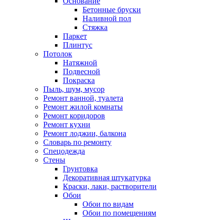
Основание
Бетонные бруски
Наливной пол
Стяжка
Паркет
Плинтус
Потолок
Натяжной
Подвесной
Покраска
Пыль, шум, мусор
Ремонт ванной, туалета
Ремонт жилой комнаты
Ремонт коридоров
Ремонт кухни
Ремонт лоджии, балкона
Словарь по ремонту
Спецодежда
Стены
Грунтовка
Декоративная штукатурка
Краски, лаки, растворители
Обои
Обои по видам
Обои по помещениям