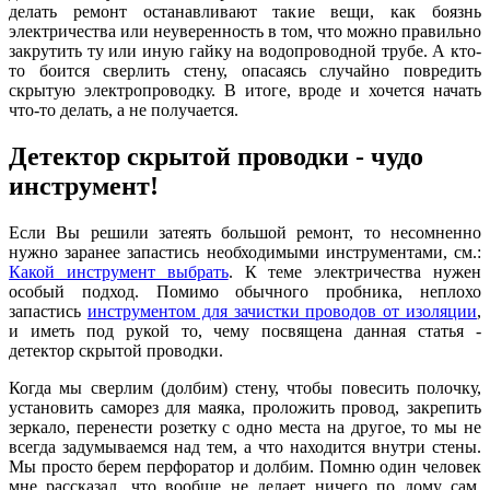
делать ремонт останавливают такие вещи, как боязнь
электричества или неуверенность в том, что можно правильно
закрутить ту или иную гайку на водопроводной трубе. А кто-
то боится сверлить стену, опасаясь случайно повредить
скрытую электропроводку. В итоге, вроде и хочется начать
что-то делать, а не получается.
Детектор скрытой проводки - чудо
инструмент!
Если Вы решили затеять большой ремонт, то несомненно
нужно заранее запастись необходимыми инструментами, см.:
Какой инструмент выбрать
. К теме электричества нужен
особый подход. Помимо обычного пробника, неплохо
запастись
инструментом для зачистки проводов от изоляции
,
и иметь под рукой то, чему посвящена данная статья -
детектор скрытой проводки.
Когда мы сверлим (долбим) стену, чтобы повесить полочку,
установить саморез для маяка, проложить провод, закрепить
зеркало, перенести розетку с одно места на другое, то мы не
всегда задумываемся над тем, а что находится внутри стены.
Мы просто берем перфоратор и долбим. Помню один человек
мне рассказал, что вообще не делает ничего по дому сам,