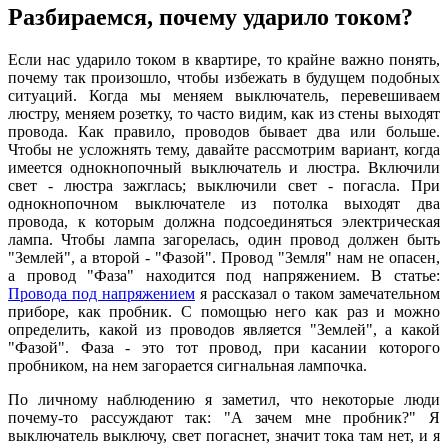
Разбираемся, почему ударило током?
Если нас ударило током в квартире, то крайне важно понять,
почему так произошло, чтобы избежать в будущем подобных
ситуаций. Когда мы меняем выключатель, перевешиваем
люстру, меняем розетку, то часто видим, как из стены выходят
провода. Как правило, проводов бывает два или больше.
Чтобы не усложнять тему, давайте рассмотрим вариант, когда
имеется однокнопочный выключатель и люстра. Включили
свет - люстра зажглась; выключили свет - погасла. При
однокнопочном выключателе из потолка выходят два
провода, к которым должна подсоединяться электрическая
лампа. Чтобы лампа загорелась, один провод должен быть
"Землей", а второй - "Фазой". Провод "Земля" нам не опасен,
а провод "Фаза" находится под напряжением. В статье:
Провода под напряжением
я рассказал о таком замечательном
приборе, как пробник. С помощью него как раз и можно
определить, какой из проводов является "Землей", а какой
"Фазой". Фаза - это тот провод, при касании которого
пробником, на нем загорается сигнальная лампочка.
По личному наблюдению я заметил, что некоторые люди
почему-то рассуждают так: "А зачем мне пробник?" Я
выключатель выключу, свет погаснет, значит тока там нет, и я