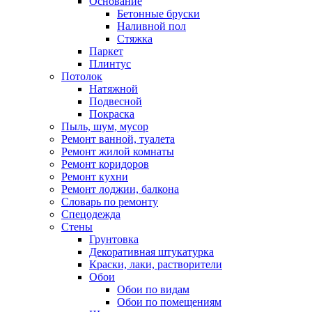
Основание
Бетонные бруски
Наливной пол
Стяжка
Паркет
Плинтус
Потолок
Натяжной
Подвесной
Покраска
Пыль, шум, мусор
Ремонт ванной, туалета
Ремонт жилой комнаты
Ремонт коридоров
Ремонт кухни
Ремонт лоджии, балкона
Словарь по ремонту
Спецодежда
Стены
Грунтовка
Декоративная штукатурка
Краски, лаки, растворители
Обои
Обои по видам
Обои по помещениям