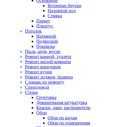
Основание
Бетонные бруски
Наливной пол
Стяжка
Паркет
Плинтус
Потолок
Натяжной
Подвесной
Покраска
Пыль, шум, мусор
Ремонт ванной, туалета
Ремонт жилой комнаты
Ремонт коридоров
Ремонт кухни
Ремонт лоджии, балкона
Словарь по ремонту
Спецодежда
Стены
Грунтовка
Декоративная штукатурка
Краски, лаки, растворители
Обои
Обои по видам
Обои по помещениям