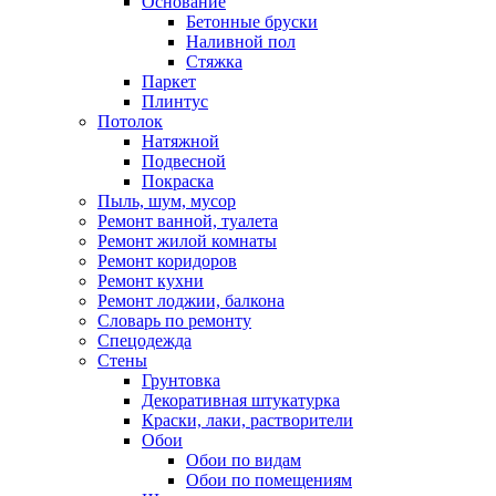
Основание
Бетонные бруски
Наливной пол
Стяжка
Паркет
Плинтус
Потолок
Натяжной
Подвесной
Покраска
Пыль, шум, мусор
Ремонт ванной, туалета
Ремонт жилой комнаты
Ремонт коридоров
Ремонт кухни
Ремонт лоджии, балкона
Словарь по ремонту
Спецодежда
Стены
Грунтовка
Декоративная штукатурка
Краски, лаки, растворители
Обои
Обои по видам
Обои по помещениям