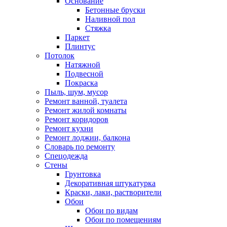
Основание
Бетонные бруски
Наливной пол
Стяжка
Паркет
Плинтус
Потолок
Натяжной
Подвесной
Покраска
Пыль, шум, мусор
Ремонт ванной, туалета
Ремонт жилой комнаты
Ремонт коридоров
Ремонт кухни
Ремонт лоджии, балкона
Словарь по ремонту
Спецодежда
Стены
Грунтовка
Декоративная штукатурка
Краски, лаки, растворители
Обои
Обои по видам
Обои по помещениям