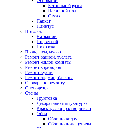
Основание
Бетонные бруски
Наливной пол
Стяжка
Паркет
Плинтус
Потолок
Натяжной
Подвесной
Покраска
Пыль, шум, мусор
Ремонт ванной, туалета
Ремонт жилой комнаты
Ремонт коридоров
Ремонт кухни
Ремонт лоджии, балкона
Словарь по ремонту
Спецодежда
Стены
Грунтовка
Декоративная штукатурка
Краски, лаки, растворители
Обои
Обои по видам
Обои по помещениям