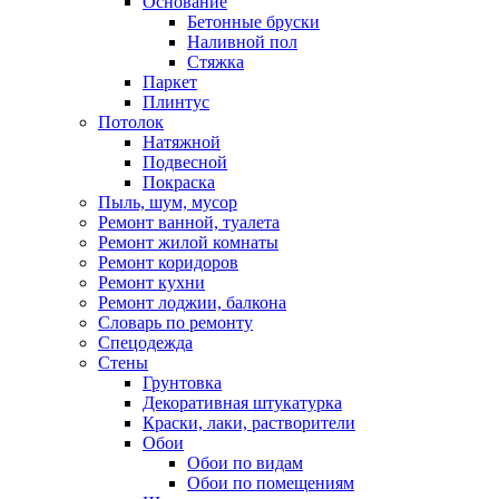
Основание
Бетонные бруски
Наливной пол
Стяжка
Паркет
Плинтус
Потолок
Натяжной
Подвесной
Покраска
Пыль, шум, мусор
Ремонт ванной, туалета
Ремонт жилой комнаты
Ремонт коридоров
Ремонт кухни
Ремонт лоджии, балкона
Словарь по ремонту
Спецодежда
Стены
Грунтовка
Декоративная штукатурка
Краски, лаки, растворители
Обои
Обои по видам
Обои по помещениям