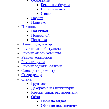
Основание
Бетонные бруски
Наливной пол
Стяжка
Паркет
Плинтус
Потолок
Натяжной
Подвесной
Покраска
Пыль, шум, мусор
Ремонт ванной, туалета
Ремонт жилой комнаты
Ремонт коридоров
Ремонт кухни
Ремонт лоджии, балкона
Словарь по ремонту
Спецодежда
Стены
Грунтовка
Декоративная штукатурка
Краски, лаки, растворители
Обои
Обои по видам
Обои по помещениям