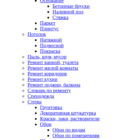
Основание
Бетонные бруски
Наливной пол
Стяжка
Паркет
Плинтус
Потолок
Натяжной
Подвесной
Покраска
Пыль, шум, мусор
Ремонт ванной, туалета
Ремонт жилой комнаты
Ремонт коридоров
Ремонт кухни
Ремонт лоджии, балкона
Словарь по ремонту
Спецодежда
Стены
Грунтовка
Декоративная штукатурка
Краски, лаки, растворители
Обои
Обои по видам
Обои по помещениям