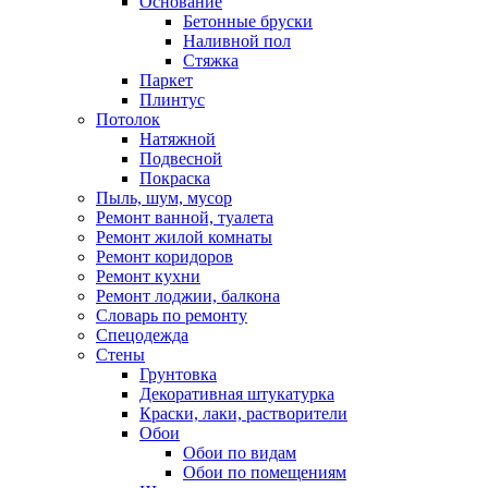
Основание
Бетонные бруски
Наливной пол
Стяжка
Паркет
Плинтус
Потолок
Натяжной
Подвесной
Покраска
Пыль, шум, мусор
Ремонт ванной, туалета
Ремонт жилой комнаты
Ремонт коридоров
Ремонт кухни
Ремонт лоджии, балкона
Словарь по ремонту
Спецодежда
Стены
Грунтовка
Декоративная штукатурка
Краски, лаки, растворители
Обои
Обои по видам
Обои по помещениям