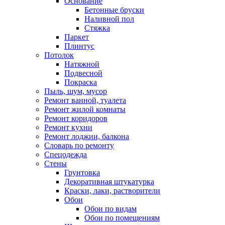
Основание
Бетонные бруски
Наливной пол
Стяжка
Паркет
Плинтус
Потолок
Натяжной
Подвесной
Покраска
Пыль, шум, мусор
Ремонт ванной, туалета
Ремонт жилой комнаты
Ремонт коридоров
Ремонт кухни
Ремонт лоджии, балкона
Словарь по ремонту
Спецодежда
Стены
Грунтовка
Декоративная штукатурка
Краски, лаки, растворители
Обои
Обои по видам
Обои по помещениям