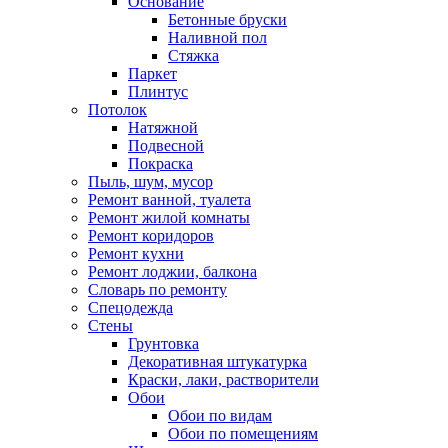
Основание
Бетонные бруски
Наливной пол
Стяжка
Паркет
Плинтус
Потолок
Натяжной
Подвесной
Покраска
Пыль, шум, мусор
Ремонт ванной, туалета
Ремонт жилой комнаты
Ремонт коридоров
Ремонт кухни
Ремонт лоджии, балкона
Словарь по ремонту
Спецодежда
Стены
Грунтовка
Декоративная штукатурка
Краски, лаки, растворители
Обои
Обои по видам
Обои по помещениям