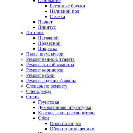
Основание
Бетонные бруски
Наливной пол
Стяжка
Паркет
Плинтус
Потолок
Натяжной
Подвесной
Покраска
Пыль, шум, мусор
Ремонт ванной, туалета
Ремонт жилой комнаты
Ремонт коридоров
Ремонт кухни
Ремонт лоджии, балкона
Словарь по ремонту
Спецодежда
Стены
Грунтовка
Декоративная штукатурка
Краски, лаки, растворители
Обои
Обои по видам
Обои по помещениям