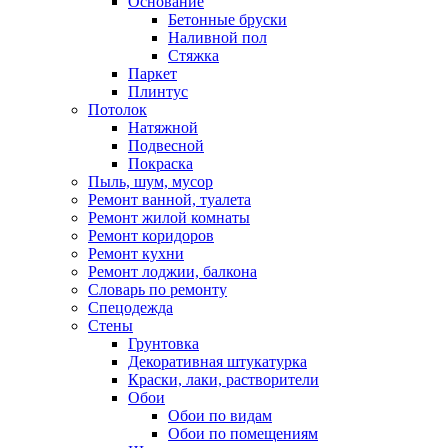
Основание
Бетонные бруски
Наливной пол
Стяжка
Паркет
Плинтус
Потолок
Натяжной
Подвесной
Покраска
Пыль, шум, мусор
Ремонт ванной, туалета
Ремонт жилой комнаты
Ремонт коридоров
Ремонт кухни
Ремонт лоджии, балкона
Словарь по ремонту
Спецодежда
Стены
Грунтовка
Декоративная штукатурка
Краски, лаки, растворители
Обои
Обои по видам
Обои по помещениям