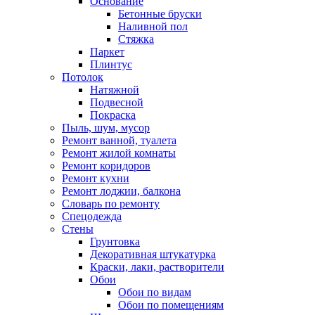
Основание
Бетонные бруски
Наливной пол
Стяжка
Паркет
Плинтус
Потолок
Натяжной
Подвесной
Покраска
Пыль, шум, мусор
Ремонт ванной, туалета
Ремонт жилой комнаты
Ремонт коридоров
Ремонт кухни
Ремонт лоджии, балкона
Словарь по ремонту
Спецодежда
Стены
Грунтовка
Декоративная штукатурка
Краски, лаки, растворители
Обои
Обои по видам
Обои по помещениям