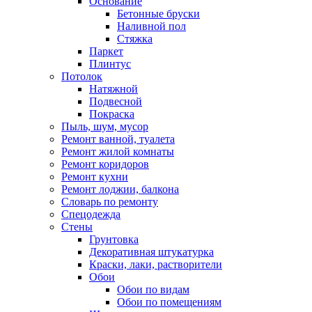
Основание
Бетонные бруски
Наливной пол
Стяжка
Паркет
Плинтус
Потолок
Натяжной
Подвесной
Покраска
Пыль, шум, мусор
Ремонт ванной, туалета
Ремонт жилой комнаты
Ремонт коридоров
Ремонт кухни
Ремонт лоджии, балкона
Словарь по ремонту
Спецодежда
Стены
Грунтовка
Декоративная штукатурка
Краски, лаки, растворители
Обои
Обои по видам
Обои по помещениям