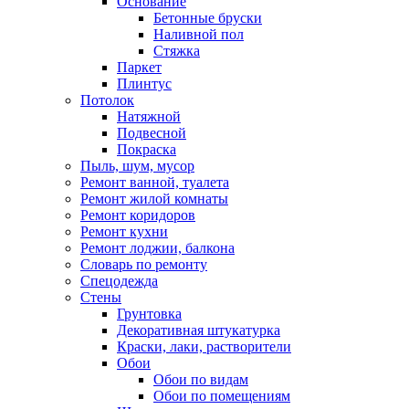
Основание
Бетонные бруски
Наливной пол
Стяжка
Паркет
Плинтус
Потолок
Натяжной
Подвесной
Покраска
Пыль, шум, мусор
Ремонт ванной, туалета
Ремонт жилой комнаты
Ремонт коридоров
Ремонт кухни
Ремонт лоджии, балкона
Словарь по ремонту
Спецодежда
Стены
Грунтовка
Декоративная штукатурка
Краски, лаки, растворители
Обои
Обои по видам
Обои по помещениям