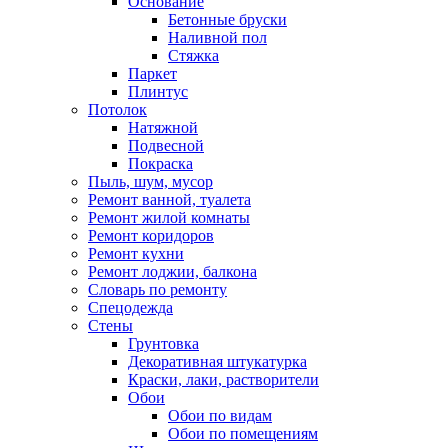
Основание
Бетонные бруски
Наливной пол
Стяжка
Паркет
Плинтус
Потолок
Натяжной
Подвесной
Покраска
Пыль, шум, мусор
Ремонт ванной, туалета
Ремонт жилой комнаты
Ремонт коридоров
Ремонт кухни
Ремонт лоджии, балкона
Словарь по ремонту
Спецодежда
Стены
Грунтовка
Декоративная штукатурка
Краски, лаки, растворители
Обои
Обои по видам
Обои по помещениям