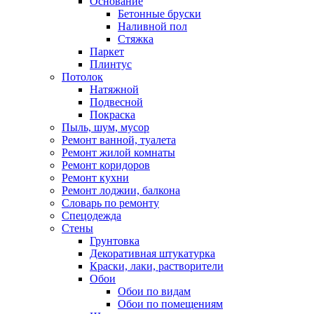
Основание
Бетонные бруски
Наливной пол
Стяжка
Паркет
Плинтус
Потолок
Натяжной
Подвесной
Покраска
Пыль, шум, мусор
Ремонт ванной, туалета
Ремонт жилой комнаты
Ремонт коридоров
Ремонт кухни
Ремонт лоджии, балкона
Словарь по ремонту
Спецодежда
Стены
Грунтовка
Декоративная штукатурка
Краски, лаки, растворители
Обои
Обои по видам
Обои по помещениям