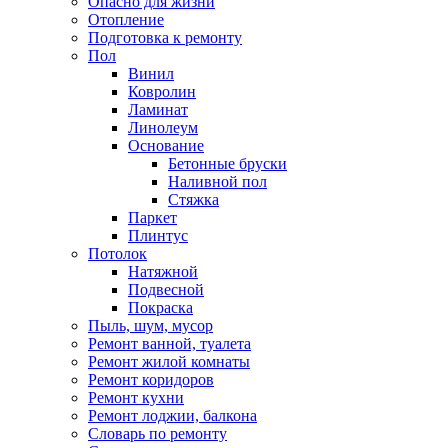
Опасно для жизни
Отопление
Подготовка к ремонту
Пол
Винил
Ковролин
Ламинат
Линолеум
Основание
Бетонные бруски
Наливной пол
Стяжка
Паркет
Плинтус
Потолок
Натяжной
Подвесной
Покраска
Пыль, шум, мусор
Ремонт ванной, туалета
Ремонт жилой комнаты
Ремонт коридоров
Ремонт кухни
Ремонт лоджии, балкона
Словарь по ремонту