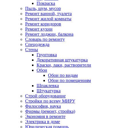
Покраска
Пыль, шум, мусор
Ремонт ванной, туалета
Ремонт жилой комнаты
Ремонт коридоров
Ремонт кухни
Ремонт лоджии, балкона
Словарь по ремонту
Спецодежда
Стены
Грунтовка
Декоративная штукатурка
Краски, лаки, растворители
Обои
Обои по видам
Обои по помещениям
Шпаклевка
Штукатурка
Строй оборудование
Стройки по всему МИРУ
Философия, наука
Фирмы (ремонт, стройка)
Экономия в ремонте
Электрика в доме
Юридическая помощь