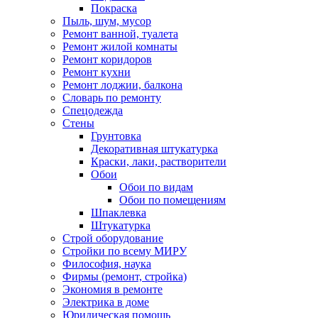
Покраска
Пыль, шум, мусор
Ремонт ванной, туалета
Ремонт жилой комнаты
Ремонт коридоров
Ремонт кухни
Ремонт лоджии, балкона
Словарь по ремонту
Спецодежда
Стены
Грунтовка
Декоративная штукатурка
Краски, лаки, растворители
Обои
Обои по видам
Обои по помещениям
Шпаклевка
Штукатурка
Строй оборудование
Стройки по всему МИРУ
Философия, наука
Фирмы (ремонт, стройка)
Экономия в ремонте
Электрика в доме
Юридическая помощь