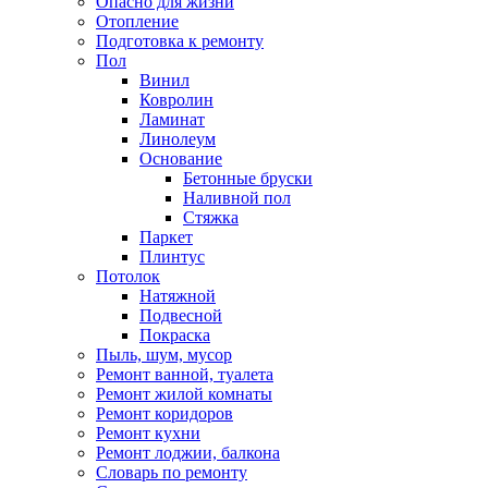
Опасно для жизни
Отопление
Подготовка к ремонту
Пол
Винил
Ковролин
Ламинат
Линолеум
Основание
Бетонные бруски
Наливной пол
Стяжка
Паркет
Плинтус
Потолок
Натяжной
Подвесной
Покраска
Пыль, шум, мусор
Ремонт ванной, туалета
Ремонт жилой комнаты
Ремонт коридоров
Ремонт кухни
Ремонт лоджии, балкона
Словарь по ремонту