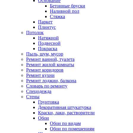
Основание
Бетонные бруски
Наливной пол
Стяжка
Паркет
Плинтус
Потолок
Натяжной
Подвесной
Покраска
Пыль, шум, мусор
Ремонт ванной, туалета
Ремонт жилой комнаты
Ремонт коридоров
Ремонт кухни
Ремонт лоджии, балкона
Словарь по ремонту
Спецодежда
Стены
Грунтовка
Декоративная штукатурка
Краски, лаки, растворители
Обои
Обои по видам
Обои по помещениям