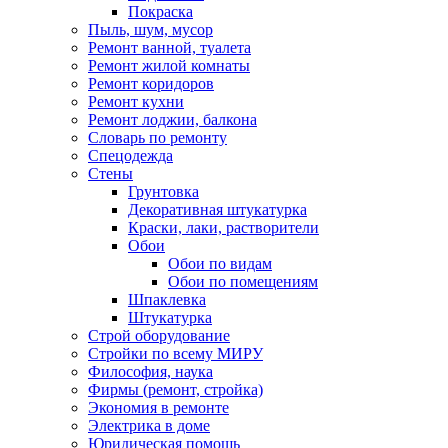
Покраска
Пыль, шум, мусор
Ремонт ванной, туалета
Ремонт жилой комнаты
Ремонт коридоров
Ремонт кухни
Ремонт лоджии, балкона
Словарь по ремонту
Спецодежда
Стены
Грунтовка
Декоративная штукатурка
Краски, лаки, растворители
Обои
Обои по видам
Обои по помещениям
Шпаклевка
Штукатурка
Строй оборудование
Стройки по всему МИРУ
Философия, наука
Фирмы (ремонт, стройка)
Экономия в ремонте
Электрика в доме
Юридическая помощь