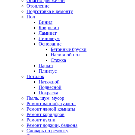
Опасно для жизни
Отопление
Подготовка к ремонту
Пол
Винил
Ковролин
Ламинат
Линолеум
Основание
Бетонные бруски
Наливной пол
Стяжка
Паркет
Плинтус
Потолок
Натяжной
Подвесной
Покраска
Пыль, шум, мусор
Ремонт ванной, туалета
Ремонт жилой комнаты
Ремонт коридоров
Ремонт кухни
Ремонт лоджии, балкона
Словарь по ремонту