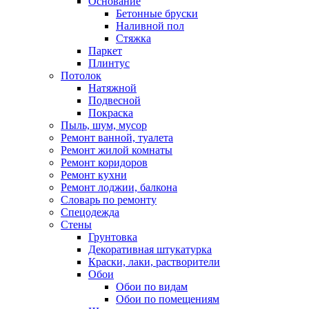
Основание
Бетонные бруски
Наливной пол
Стяжка
Паркет
Плинтус
Потолок
Натяжной
Подвесной
Покраска
Пыль, шум, мусор
Ремонт ванной, туалета
Ремонт жилой комнаты
Ремонт коридоров
Ремонт кухни
Ремонт лоджии, балкона
Словарь по ремонту
Спецодежда
Стены
Грунтовка
Декоративная штукатурка
Краски, лаки, растворители
Обои
Обои по видам
Обои по помещениям