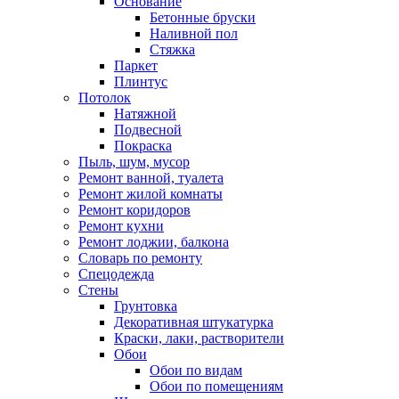
Основание
Бетонные бруски
Наливной пол
Стяжка
Паркет
Плинтус
Потолок
Натяжной
Подвесной
Покраска
Пыль, шум, мусор
Ремонт ванной, туалета
Ремонт жилой комнаты
Ремонт коридоров
Ремонт кухни
Ремонт лоджии, балкона
Словарь по ремонту
Спецодежда
Стены
Грунтовка
Декоративная штукатурка
Краски, лаки, растворители
Обои
Обои по видам
Обои по помещениям