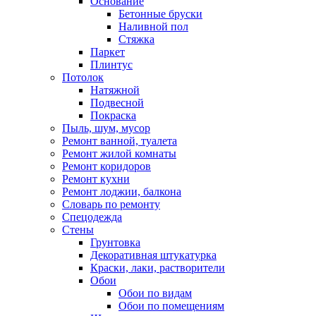
Основание
Бетонные бруски
Наливной пол
Стяжка
Паркет
Плинтус
Потолок
Натяжной
Подвесной
Покраска
Пыль, шум, мусор
Ремонт ванной, туалета
Ремонт жилой комнаты
Ремонт коридоров
Ремонт кухни
Ремонт лоджии, балкона
Словарь по ремонту
Спецодежда
Стены
Грунтовка
Декоративная штукатурка
Краски, лаки, растворители
Обои
Обои по видам
Обои по помещениям