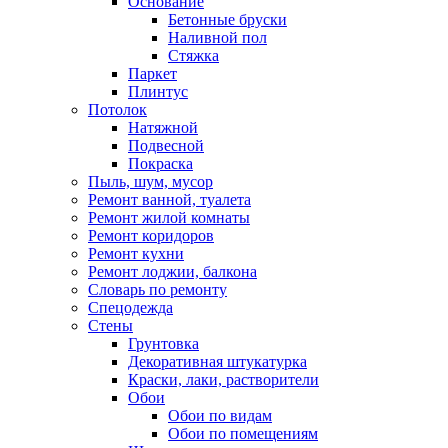
Основание
Бетонные бруски
Наливной пол
Стяжка
Паркет
Плинтус
Потолок
Натяжной
Подвесной
Покраска
Пыль, шум, мусор
Ремонт ванной, туалета
Ремонт жилой комнаты
Ремонт коридоров
Ремонт кухни
Ремонт лоджии, балкона
Словарь по ремонту
Спецодежда
Стены
Грунтовка
Декоративная штукатурка
Краски, лаки, растворители
Обои
Обои по видам
Обои по помещениям