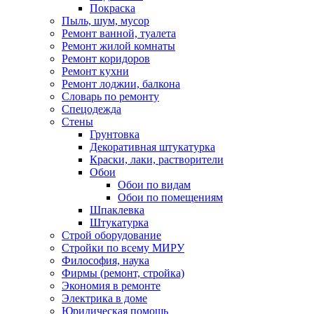
Покраска
Пыль, шум, мусор
Ремонт ванной, туалета
Ремонт жилой комнаты
Ремонт коридоров
Ремонт кухни
Ремонт лоджии, балкона
Словарь по ремонту
Спецодежда
Стены
Грунтовка
Декоративная штукатурка
Краски, лаки, растворители
Обои
Обои по видам
Обои по помещениям
Шпаклевка
Штукатурка
Строй оборудование
Стройки по всему МИРУ
Философия, наука
Фирмы (ремонт, стройка)
Экономия в ремонте
Электрика в доме
Юридическая помощь