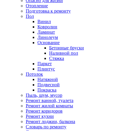
Опасно для жизни
Отопление
Подготовка к ремонту
Пол
Винил
Ковролин
Ламинат
Линолеум
Основание
Бетонные бруски
Наливной пол
Стяжка
Паркет
Плинтус
Потолок
Натяжной
Подвесной
Покраска
Пыль, шум, мусор
Ремонт ванной, туалета
Ремонт жилой комнаты
Ремонт коридоров
Ремонт кухни
Ремонт лоджии, балкона
Словарь по ремонту