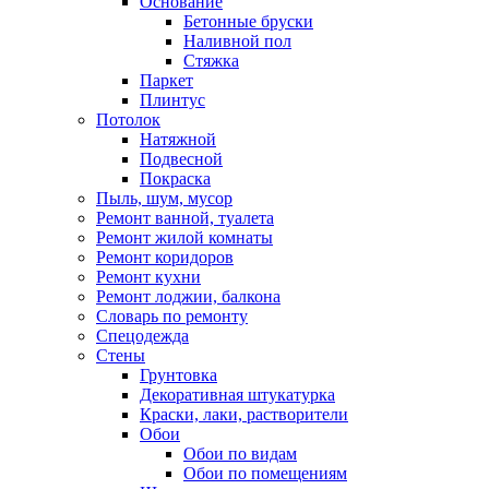
Основание
Бетонные бруски
Наливной пол
Стяжка
Паркет
Плинтус
Потолок
Натяжной
Подвесной
Покраска
Пыль, шум, мусор
Ремонт ванной, туалета
Ремонт жилой комнаты
Ремонт коридоров
Ремонт кухни
Ремонт лоджии, балкона
Словарь по ремонту
Спецодежда
Стены
Грунтовка
Декоративная штукатурка
Краски, лаки, растворители
Обои
Обои по видам
Обои по помещениям